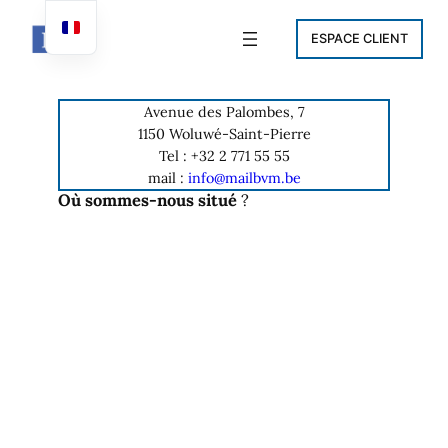
Aller
au
ESPACE CLIENT
contenu
Avenue des Palombes, 7
1150 Woluwé-Saint-Pierre
Tel : +32 2 771 55 55
mail :
info@mailbvm.be
Où sommes-nous situé
?