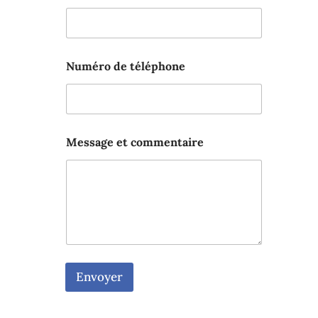
N
Numéro de téléphone
o
m
*
e
t
Message et commentaire
Envoyer